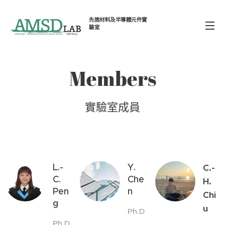
先進材料及半導體元件實
驗室
Members
實驗室成員
L.-
Y.
C.-
C.
Che
H.
Pen
n
Chi
g
u
Ph.D
Ph.D
.