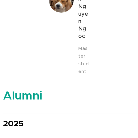
Ng
uye
n
Ng
oc
Mas
ter
stud
ent
Alumni
2025